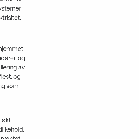
esystemer
trisitet.
i hjemmet
ndører, og
llering av
flest, og
ing som
r økt
dlikehold.
orventet