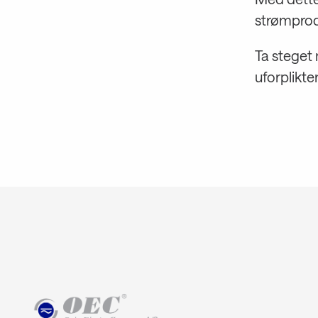
strømprodu
Ta steget 
uforplikt