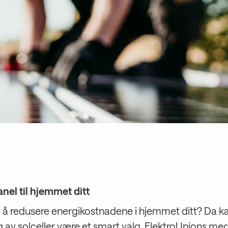
nel til hjemmet ditt
 å redusere energikostnadene i hjemmet ditt? Da k
ng av solceller være et smart valg. ElektroUnions 