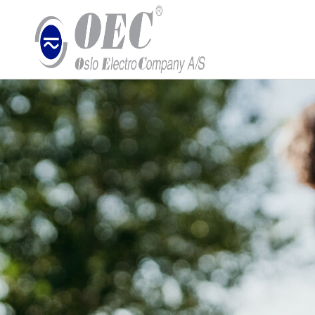
Gå
til
innholdet