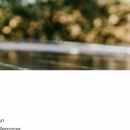
an
medlemmer