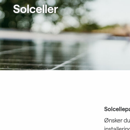
Solceller
Solcellepa
Ønsker du
installeri