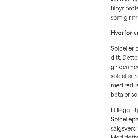
tilbyr pro
som gir mul
Hvorfor v
Solceller 
ditt. Dett
gir dermed
solceller h
med redus
betaler se
I tillegg t
Solcellepa
salgsverdi
Med dette 