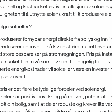
fesjonell og kostnadseffektiv installasjon av solcell
igheten til å utnytte solens kraft til å produsere elek
elge solceller?
produserer fornybar energi direkte fra sollys og inn 
e reduserer behovet for å kjøpe strøm fra nettlevera
 store besparelser på strømregningen. Pris på insta
ar sunket til et nivå som gjør det tilgjengelig for folk 
erte energikostnader vil solceller være en invester
g selv over tid.
il pris er det flere betydelige fordeler ved solenergi.
neler har positiv innvirkning på miljøet, potensial fo
 på din bolig, samt at de er robuste og krever lite ve
er det en pålitelig energikilde på lang sikt, og har f