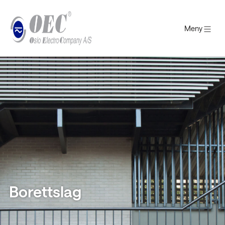
Meny
Gå
til
innholdet
Borettslag